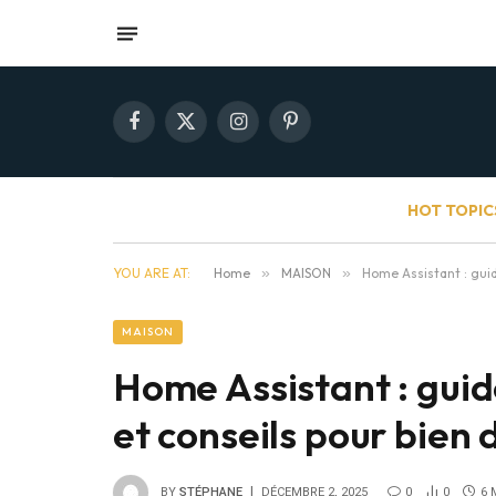
Facebook
X
Instagram
Pinterest
(Twitter)
HOT TOPIC
YOU ARE AT:
Home
»
MAISON
»
Home Assistant : guid
MAISON
Home Assistant : guide
et conseils pour bien
BY
STÉPHANE
DÉCEMBRE 2, 2025
0
0
6 