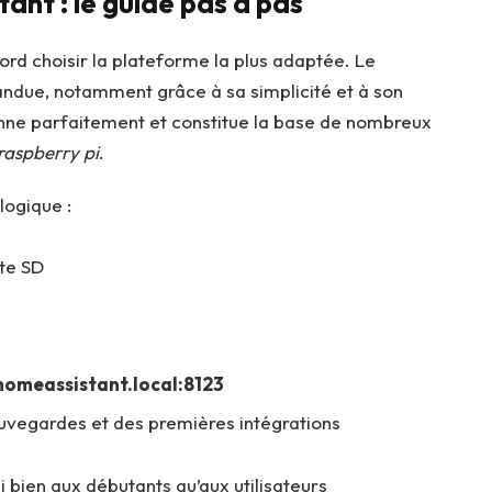
ant : le guide pas à pas
bord choisir la plateforme la plus adaptée. Le
pandue, notamment grâce à sa simplicité et à son
onne parfaitement et constitue la base de nombreux
 raspberry pi
.
logique :
rte SD
/homeassistant.local:8123
sauvegardes et des premières intégrations
 bien aux débutants qu’aux utilisateurs