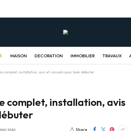
S
MAISON
DECORATION
IMMOBILIER
TRAVAUX
e complet, installation, avis et conseils pour bien débuter
 complet, installation, avis
 débuter
Share
MINS READ