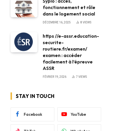
Syplo : accès,
fonctionnement et rôle
dans le logement social
DÉCEMBRE 16, 2025
8
VIEWS
https //e-assr.education-
securite-
routiere.fr/examen/
examen : accéder
facilement à l’épreuve
ASSR
FÉVRIER 19, 2026
7
VIEWS
STAY IN TOUCH
Facebook
YouTube