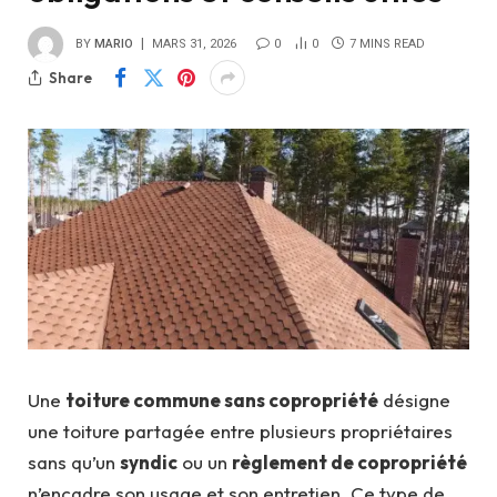
BY
MARIO
MARS 31, 2026
0
0
7 MINS READ
Share
Une
toiture commune sans copropriété
désigne
une toiture partagée entre plusieurs propriétaires
sans qu’un
syndic
ou un
règlement de copropriété
n’encadre son usage et son entretien. Ce type de