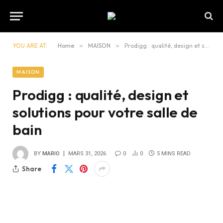
YOU ARE AT:
Home
»
MAISON
»
Prodigg : qualité, design et solutions pour votre salle de bain
MAISON
Prodigg : qualité, design et
solutions pour votre salle de
bain
BY
MARIO
MARS 31, 2026
0
0
5 MINS READ
Share