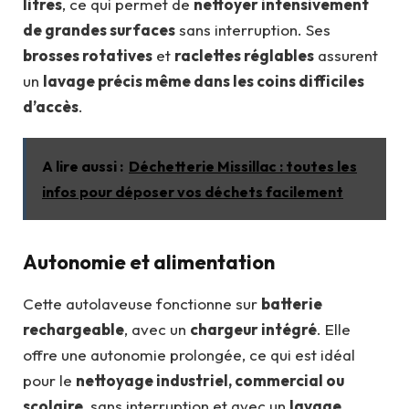
litres
, ce qui permet de
nettoyer intensivement
de grandes surfaces
sans interruption. Ses
brosses rotatives
et
raclettes réglables
assurent
un
lavage précis même dans les coins difficiles
d’accès
.
A lire aussi :
Déchetterie Missillac : toutes les
infos pour déposer vos déchets facilement
Autonomie et alimentation
Cette autolaveuse fonctionne sur
batterie
rechargeable
, avec un
chargeur intégré
. Elle
offre une autonomie prolongée, ce qui est idéal
pour le
nettoyage industriel, commercial ou
scolaire
, sans interruption et avec un
lavage