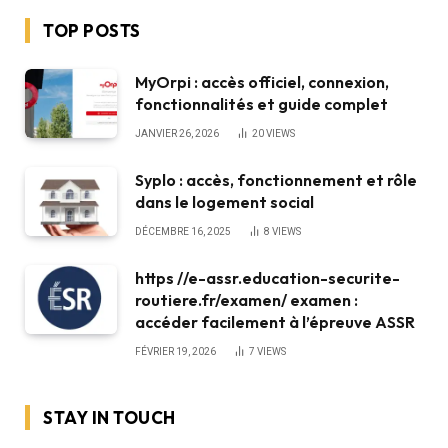
TOP POSTS
MyOrpi : accès officiel, connexion,
fonctionnalités et guide complet
JANVIER 26, 2026
20
VIEWS
Syplo : accès, fonctionnement et rôle
dans le logement social
DÉCEMBRE 16, 2025
8
VIEWS
https //e-assr.education-securite-
routiere.fr/examen/ examen :
accéder facilement à l’épreuve ASSR
FÉVRIER 19, 2026
7
VIEWS
STAY IN TOUCH