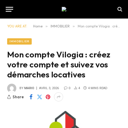
YOU ARE AT:
Home
»
IMMOBILIER
»
Mon compte Vilogia : créez votre compte et suivez vos démarches locatives
IMMOBILIER
Mon compte Vilogia : créez
votre compte et suivez vos
démarches locatives
BY
MARIO
AVRIL 3, 2026
0
4
4 MINS READ
Share