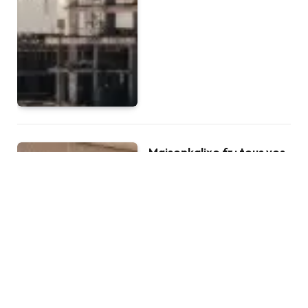
Maisonkalixo.fr : tous vos
conseils maison et
bricolage en un seul site
BY
MARIO
FÉVRIER 14, 2026