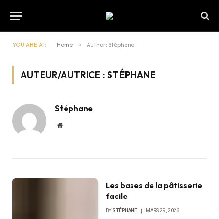
YOU ARE AT:
Home
»
Author: Stéphane
AUTEUR/AUTRICE :
STÉPHANE
Stéphane
Website
Les bases de la pâtisserie
facile
BY
STÉPHANE
MARS 29, 2026