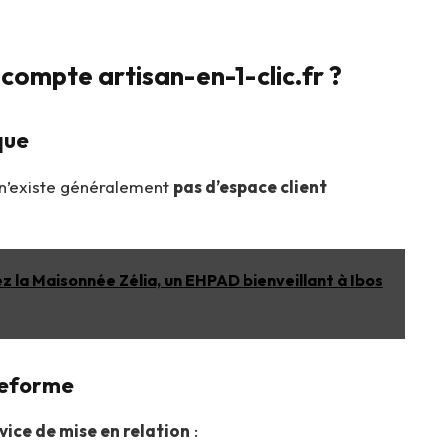
compte artisan-en-1-clic.fr ?
que
 n’existe généralement
pas d’espace client
z la Maisonnée Zélia, un EHPAD bienveillant à Ibos
teforme
vice de mise en relation
: