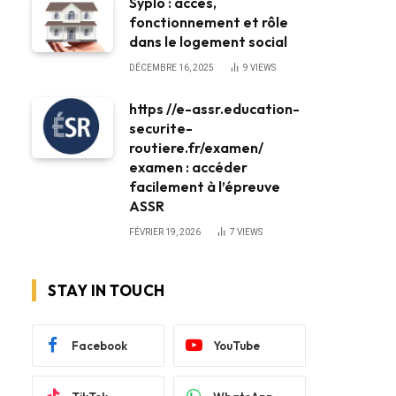
Syplo : accès,
fonctionnement et rôle
dans le logement social
DÉCEMBRE 16, 2025
9
VIEWS
https //e-assr.education-
securite-
routiere.fr/examen/
examen : accéder
facilement à l’épreuve
ASSR
FÉVRIER 19, 2026
7
VIEWS
STAY IN TOUCH
Facebook
YouTube