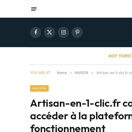
Facebook
X
Instagram
Pinterest
(Twitter)
HOT TOPIC
YOU ARE AT:
Home
»
MAISON
»
Artisan-en-1-clic.fr
MAISON
Artisan-en-1-clic.fr 
accéder à la platefo
fonctionnement