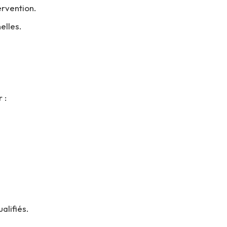
ervention.
elles.
 :
alifiés.