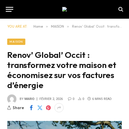
YOU ARE AT:
Home
»
MAISON
»
Renov’ Global’ Occit : transformez votre maison et économisez sur vos factures d’énergie
MAISON
Renov’ Global’ Occit :
transformez votre maison et
économisez sur vos factures
d’énergie
BY
MARIO
FÉVRIER 2, 2026
0
0
6 MINS READ
Share