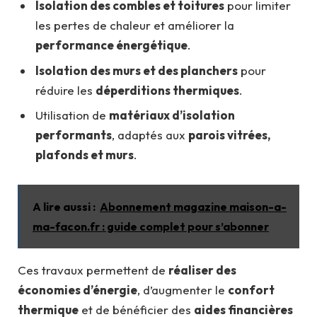
Isolation des combles et toitures
pour limiter
les pertes de chaleur et améliorer la
performance énergétique
.
Isolation des murs et des planchers
pour
réduire les
déperditions thermiques
.
Utilisation de
matériaux d’isolation
performants
, adaptés aux
parois vitrées,
plafonds et murs
.
A lire aussi :
Abonnement magazine maison-a-
ma-facon.fr : guide complet pour s’abonner
Ces travaux permettent de
réaliser des
économies d’énergie
, d’augmenter le
confort
thermique
et de bénéficier des
aides financières