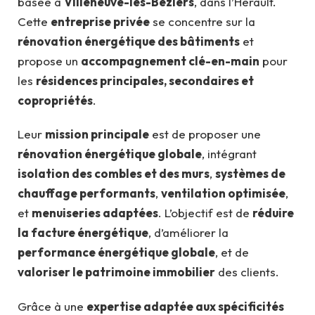
basée à
Villeneuve-lès-Béziers
, dans l’Hérault.
Cette
entreprise privée
se concentre sur la
rénovation énergétique des bâtiments
et
propose un
accompagnement clé-en-main
pour
les
résidences principales, secondaires et
copropriétés
.
Leur
mission principale
est de proposer une
rénovation énergétique globale
, intégrant
isolation des combles et des murs
,
systèmes de
chauffage performants
,
ventilation optimisée
,
et
menuiseries adaptées
. L’objectif est de
réduire
la facture énergétique
, d’améliorer la
performance énergétique globale
, et de
valoriser le patrimoine immobilier
des clients.
Grâce à une
expertise adaptée aux spécificités