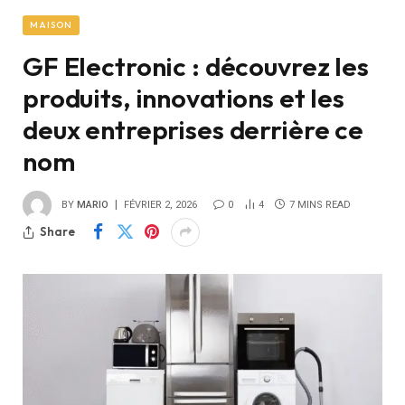
MAISON
GF Electronic : découvrez les
produits, innovations et les
deux entreprises derrière ce
nom
BY
MARIO
FÉVRIER 2, 2026
0
4
7 MINS READ
Share