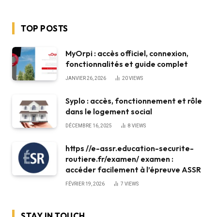
TOP POSTS
MyOrpi : accès officiel, connexion,
fonctionnalités et guide complet
JANVIER 26, 2026
20
VIEWS
Syplo : accès, fonctionnement et rôle
dans le logement social
DÉCEMBRE 16, 2025
8
VIEWS
https //e-assr.education-securite-
routiere.fr/examen/ examen :
accéder facilement à l’épreuve ASSR
FÉVRIER 19, 2026
7
VIEWS
STAY IN TOUCH