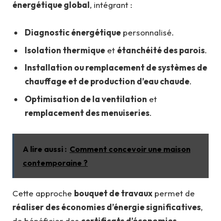
énergétique global
, intégrant :
Diagnostic énergétique
personnalisé.
Isolation thermique
et
étanchéité des parois
.
Installation ou remplacement de systèmes de
chauffage et de production d’eau chaude
.
Optimisation de la ventilation
et
remplacement des menuiseries
.
A lire aussi :
Comment concevoir une maison
contemporaine ?
Cette approche
bouquet de travaux
permet de
réaliser des économies d’énergie significatives
,
de bénéficier des
certificats d’économies