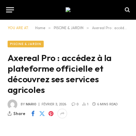
YOU ARE AT:
Home
»
PISCINE & JARDIN
»
Axereal Pro : accédez à la plateforme officielle et découvrez ses services agricoles
PISCINE & JARDIN
Axereal Pro : accédez à la
plateforme officielle et
découvrez ses services
agricoles
BY
MARIO
FÉVRIER 3, 2026
0
1
6 MINS READ
Share