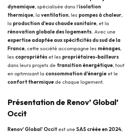
dynamique
, spécialisée dans l’
isolation
thermique
, la
ventilation
, les
pompes à chaleur
,
la
production d’eau chaude sanitaire
, et la
rénovation globale des logements
. Avec une
expertise adaptée aux spécificités du sud de la
France
, cette société accompagne les
ménages
,
les
copropriétés
et les
propriétaires-bailleurs
dans leurs projets de
transition énergétique
, tout
en optimisant la
consommation d’énergie
et le
confort thermique
de chaque logement.
Présentation de Renov’ Global’
Occit
Renov’ Global’ Occit
est une
SAS créée en 2024
,