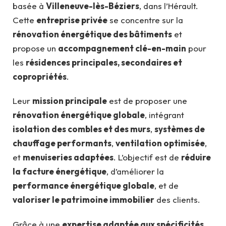
basée à
Villeneuve-lès-Béziers
, dans l’Hérault.
Cette
entreprise privée
se concentre sur la
rénovation énergétique des bâtiments
et
propose un
accompagnement clé-en-main
pour
les
résidences principales, secondaires et
copropriétés
.
Leur
mission principale
est de proposer une
rénovation énergétique globale
, intégrant
isolation des combles et des murs
,
systèmes de
chauffage performants
,
ventilation optimisée
,
et
menuiseries adaptées
. L’objectif est de
réduire
la facture énergétique
, d’améliorer la
performance énergétique globale
, et de
valoriser le patrimoine immobilier
des clients.
Grâce à une
expertise adaptée aux spécificités