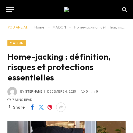
YOU ARE AT:
Home
»
MAISON
»
Home-jacking : définition, risques et protections essentielles
MAISON
Home-jacking : définition,
risques et protections
essentielles
BY
STÉPHANE
DÉCEMBRE 4, 2025
0
0
7 MINS READ
Share