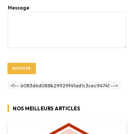
c
Message
o
m
p
l
e
t
E
ENVOYER
-
m
<!-- 6083d6d088b29929f41ad1c3cec94741 -->
a
i
l
NOS MEILLEURS ARTICLES
*