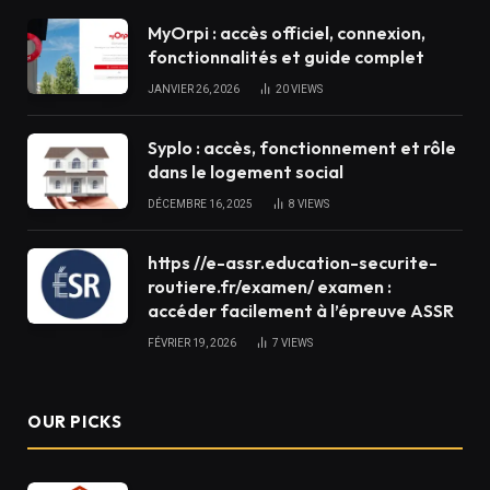
MyOrpi : accès officiel, connexion,
fonctionnalités et guide complet
JANVIER 26, 2026
20
VIEWS
Syplo : accès, fonctionnement et rôle
dans le logement social
DÉCEMBRE 16, 2025
8
VIEWS
https //e-assr.education-securite-
routiere.fr/examen/ examen :
accéder facilement à l’épreuve ASSR
FÉVRIER 19, 2026
7
VIEWS
OUR PICKS