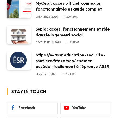
MyOrpi : accès officiel, connexion,
fonctionnalités et guide complet
JANVIER 26, 2026
20
VIEWS
Syplo : accès, fonctionnement et rôle
dans le logement social
DÉCEMBRE 16, 2025
8
VIEWS
https //e-assr.education-securite-
routiere.fr/examen/ examen :
accéder facilement à l’épreuve ASSR
FÉVRIER 19, 2026
7
VIEWS
STAY IN TOUCH
Facebook
YouTube