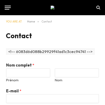
YOU ARE AT:
Home
»
Contact
Contact
<!-- 6083d6d088b29929f41ad1c3cec94741 -->
Nom complet
*
Prénom
Nom
E-mail
*