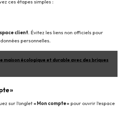
vez ces étapes simples :
l
space client
. Évitez les liens non officiels pour
et données personnelles.
ne maison écologique et durable avec des briques
pte »
uez sur l’onglet
« Mon compte »
pour ouvrir l’espace