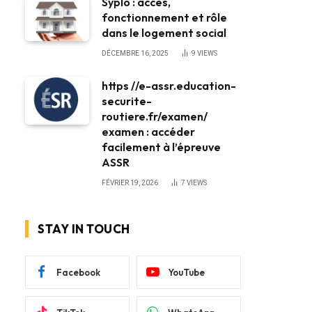
Syplo : accès,
fonctionnement et rôle
dans le logement social
DÉCEMBRE 16, 2025
9
VIEWS
https //e-assr.education-
securite-
routiere.fr/examen/
examen : accéder
facilement à l’épreuve
ASSR
FÉVRIER 19, 2026
7
VIEWS
STAY IN TOUCH
Facebook
YouTube