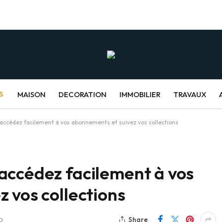
S
MAISON
DECORATION
IMMOBILIER
TRAVAUX
accédez facilement à vos abonnements et suivez vos collections
accédez facilement à vos
 vos collections
Share
D