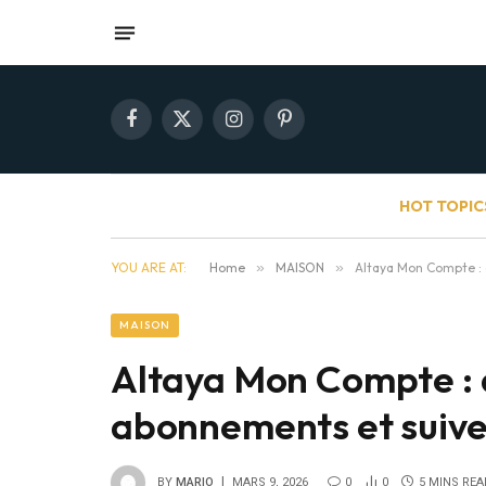
Facebook
X
Instagram
Pinterest
(Twitter)
HOT TOPIC
YOU ARE AT:
Home
»
MAISON
»
Altaya Mon Compte : 
MAISON
Altaya Mon Compte : 
abonnements et suivez
BY
MARIO
MARS 9, 2026
0
0
5 MINS REA