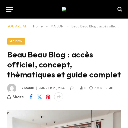
YOU ARE AT:
Home
»
MAISON
»
Beau Beau Blog : accès officiel, concept, thématiques et guide complet
MAISON
Beau Beau Blog : accès
officiel, concept,
thématiques et guide complet
BY
MARIO
JANVIER 23, 2026
0
0
7 MINS READ
Share