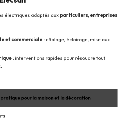
ces électriques adaptés aux
particuliers, entreprises
lle et commerciale
: câblage, éclairage, mise aux
rique
: interventions rapides pour résoudre tout
.
 pratique pour la maison et la décoration
nts