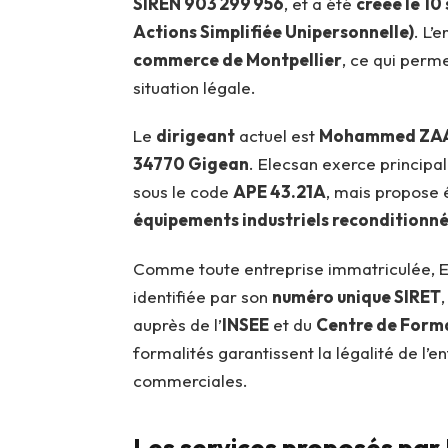
SIREN 903 299 956
, et a été
créée le 1
Actions Simplifiée Unipersonnelle)
. L’
commerce de Montpellier
, ce qui perm
situation légale.
Le
dirigeant
actuel est
Mohammed ZA
34770 Gigean
. Elecsan exerce princip
sous le code
APE 43.21A
, mais propose 
équipements industriels reconditionn
Comme toute entreprise immatriculée, E
identifiée par son
numéro unique SIRET
auprès de l’
INSEE
et du
Centre de Forma
formalités garantissent la légalité de l’
commerciales.
Les services proposés par