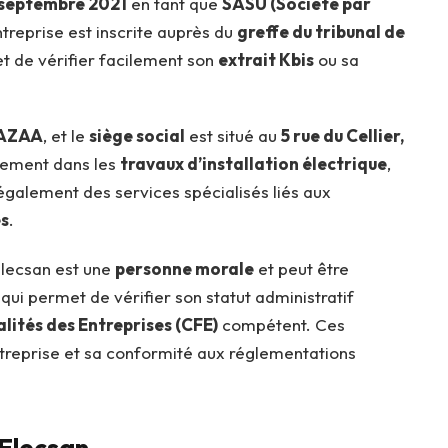
0 septembre 2021
en tant que
SASU (Société par
entreprise est inscrite auprès du
greffe du tribunal de
et de vérifier facilement son
extrait Kbis
ou sa
AZAA
, et le
siège social
est situé au
5 rue du Cellier,
alement dans les
travaux d’installation électrique
,
également des services spécialisés liés aux
és
.
lecsan est une
personne morale
et peut être
, qui permet de vérifier son statut administratif
lités des Entreprises (CFE)
compétent. Ces
entreprise et sa conformité aux réglementations
 Elecsan