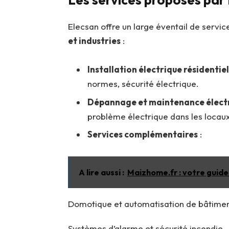
Elecsan offre un large éventail de servi
et industries
:
Installation électrique résidentie
normes, sécurité électrique.
Dépannage et maintenance élect
problème électrique dans les locaux
Services complémentaires
:
A lire aussi :
Maizhome.fr : votre guide
Domotique et automatisation de bâtime
Systèmes d’alarme et sécurité incendie