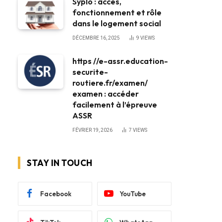
Syplo : accès,
fonctionnement et rôle
dans le logement social
DÉCEMBRE 16, 2025
9
VIEWS
https //e-assr.education-
securite-
routiere.fr/examen/
examen : accéder
facilement à l’épreuve
ASSR
FÉVRIER 19, 2026
7
VIEWS
STAY IN TOUCH
Facebook
YouTube