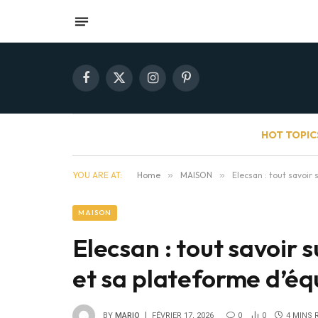
Facebook
X
Instagram
Pinterest
(Twitter)
HOT TOPIC
YOU ARE AT:
Home
»
MAISON
»
Elecsan : tout savoir 
MAISON
Elecsan : tout savoir s
et sa plateforme d’éq
BY
MARIO
FÉVRIER 17, 2026
0
0
4 MINS 