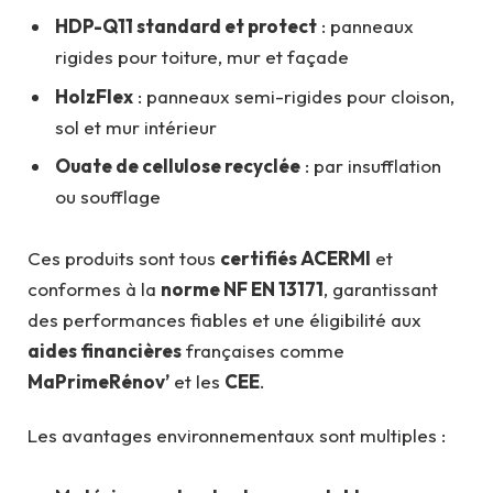
HDP-Q11 standard et protect
: panneaux
rigides pour toiture, mur et façade
HolzFlex
: panneaux semi-rigides pour cloison,
sol et mur intérieur
Ouate de cellulose recyclée
: par insufflation
ou soufflage
Ces produits sont tous
certifiés ACERMI
et
conformes à la
norme NF EN 13171
, garantissant
des performances fiables et une éligibilité aux
aides financières
françaises comme
MaPrimeRénov’
et les
CEE
.
Les avantages environnementaux sont multiples :