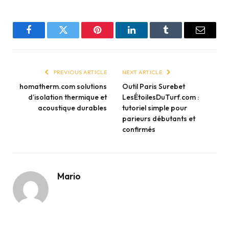
Facebook
Twitter
Pinterest
LinkedIn
Tumblr
Email
PREVIOUS ARTICLE
NEXT ARTICLE
homatherm.com solutions
Outil Paris Surebet
d’isolation thermique et
LesÉtoilesDuTurf.com :
acoustique durables
tutoriel simple pour
parieurs débutants et
confirmés
Mario