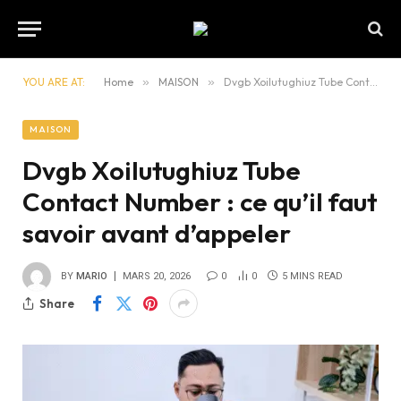
YOU ARE AT:
Home
»
MAISON
»
Dvgb Xoilutughiuz Tube Contact Number : ce qu’il faut savoir avant d’appeler
MAISON
Dvgb Xoilutughiuz Tube
Contact Number : ce qu’il faut
savoir avant d’appeler
BY
MARIO
MARS 20, 2026
0
0
5 MINS READ
Share