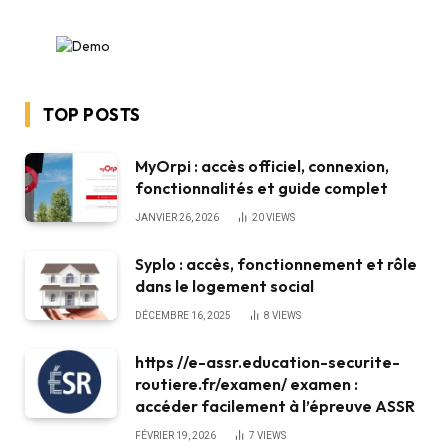
TOP POSTS
MyOrpi : accès officiel, connexion,
fonctionnalités et guide complet
JANVIER 26, 2026
20
VIEWS
Syplo : accès, fonctionnement et rôle
dans le logement social
DÉCEMBRE 16, 2025
8
VIEWS
https //e-assr.education-securite-
routiere.fr/examen/ examen :
accéder facilement à l’épreuve ASSR
FÉVRIER 19, 2026
7
VIEWS