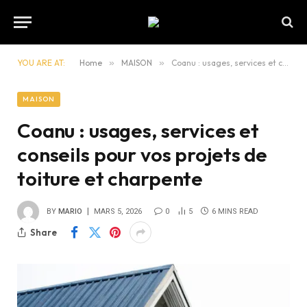
YOU ARE AT:
Home
»
MAISON
»
Coanu : usages, services et conseils pour vos projets de toiture et charpente
MAISON
Coanu : usages, services et
conseils pour vos projets de
toiture et charpente
BY
MARIO
MARS 5, 2026
0
5
6 MINS READ
Share