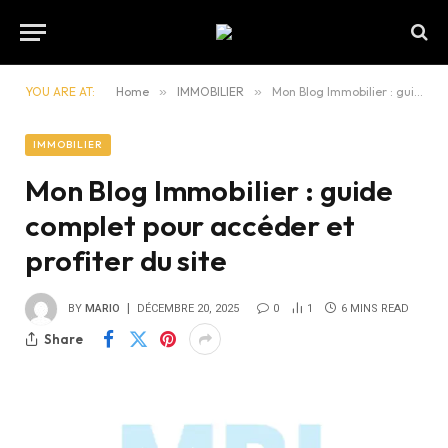
YOU ARE AT:
Home
»
IMMOBILIER
»
Mon Blog Immobilier : guide complet pour accéder et profiter du site
IMMOBILIER
Mon Blog Immobilier : guide
complet pour accéder et
profiter du site
BY
MARIO
DÉCEMBRE 20, 2025
0
1
6 MINS READ
Share