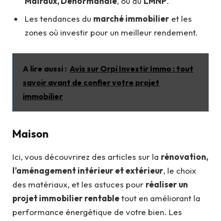
Malraux, Denormandie
, ou au
LMNP
.
Les tendances du
marché immobilier
et les
zones où investir pour un meilleur rendement.
A lire aussi :
Avis sur Orpi Investir Immo : tout
savoir avant de confier votre projet
immobilier
Maison
Ici, vous découvrirez des articles sur la
rénovation,
l’aménagement intérieur et extérieur
, le choix
des matériaux, et les astuces pour
réaliser un
projet immobilier rentable
tout en améliorant la
performance énergétique de votre bien. Les