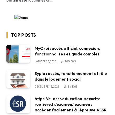
offrant à ses locataires un…
TOP POSTS
MyOrpi : accès officiel, connexion,
fonctionnalités et guide complet
JANVIER 26, 2026
20
VIEWS
Syplo : accès, fonctionnement et rôle
dans le logement social
DÉCEMBRE 16, 2025
8
VIEWS
https //e-assr.education-securite-
routiere.fr/examen/ examen :
accéder facilement à l’épreuve ASSR