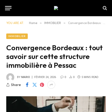
YOU ARE AT:
Home
»
IMMOBILIER
»
Convergence Bordeaux : tout savoir sur cette structure immobilière à Pessac
IMMOBILIER
Convergence Bordeaux : tout
savoir sur cette structure
immobilière à Pessac
BY
MARIO
FÉVRIER 24, 2026
0
0
5 MINS READ
Share