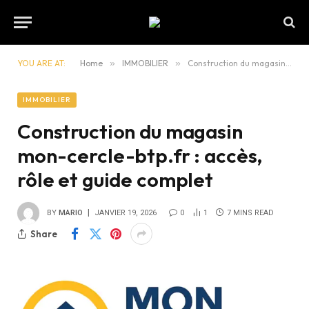
YOU ARE AT:
Home
»
IMMOBILIER
»
Construction du magasin mon-cercle-btp.fr : accès, rôle et guide complet
IMMOBILIER
Construction du magasin
mon-cercle-btp.fr : accès,
rôle et guide complet
BY
MARIO
JANVIER 19, 2026
0
1
7 MINS READ
Share