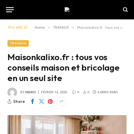
YOU ARE AT:
Home
»
TRAVAUX
»
Maisonkalixo.fr : tous vos conseils maison et bricolage en un seul site
TRAVAUX
Maisonkalixo.fr : tous vos
conseils maison et bricolage
en un seul site
BY
MARIO
FÉVRIER 14, 2026
0
0
6 MINS READ
Share