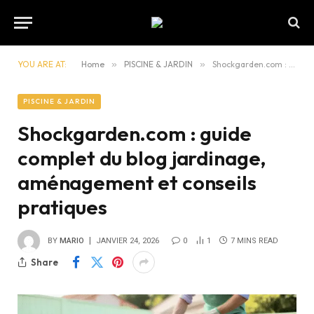
YOU ARE AT:
Home
»
PISCINE & JARDIN
»
Shockgarden.com : guide complet du blog jardinage, aménagement et conseils pratiques
PISCINE & JARDIN
Shockgarden.com : guide
complet du blog jardinage,
aménagement et conseils
pratiques
BY
MARIO
JANVIER 24, 2026
0
1
7 MINS READ
Share