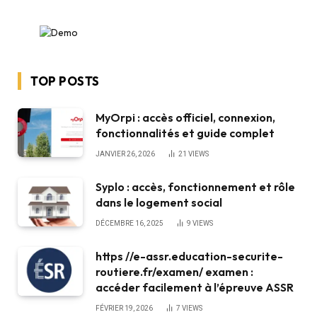
TOP POSTS
MyOrpi : accès officiel, connexion,
fonctionnalités et guide complet
JANVIER 26, 2026
21
VIEWS
Syplo : accès, fonctionnement et rôle
dans le logement social
DÉCEMBRE 16, 2025
9
VIEWS
https //e-assr.education-securite-
routiere.fr/examen/ examen :
accéder facilement à l’épreuve ASSR
FÉVRIER 19, 2026
7
VIEWS