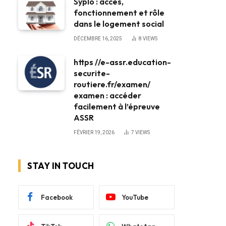
Syplo : accès,
fonctionnement et rôle
dans le logement social
DÉCEMBRE 16, 2025
8
VIEWS
https //e-assr.education-
securite-
routiere.fr/examen/
examen : accéder
facilement à l’épreuve
ASSR
FÉVRIER 19, 2026
7
VIEWS
STAY IN TOUCH
Facebook
YouTube