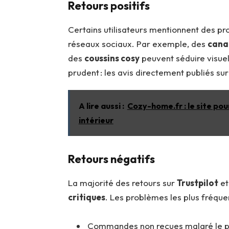
Retours positifs
Certains utilisateurs mentionnent des pr
réseaux sociaux. Par exemple, des
canap
des
coussins cosy
peuvent séduire visuel
prudent : les avis directement publiés su
A lire aussi :
Cozy-home.fr : le site pou
intérieur
Retours négatifs
La majorité des retours sur
Trustpilot
et
critiques
. Les problèmes les plus fréqu
Commandes non reçues malgré le p