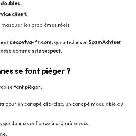
 doubles
.
vice client
.
 masquer les problèmes réels.
ment
decoviva-fr.com
, qui affiche sur
ScamAdviser
t classé comme
site suspect
.
nes se font piéger ?
es se font piéger :
es
pour un canapé clic-clac, un canapé modulable ou
e
, qui donne confiance à première vue.
ême.