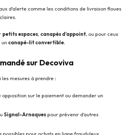
ux d’alerte comme les conditions de livraison floues
claires.
ur
petits espaces
,
canapés d’appoint
, ou pour ceux
 un
canapé-lit convertible
.
ommandé sur Decoviva
 les mesures à prendre :
e opposition sur le paiement ou demander un
u
Signal-Arnaques
pour prévenir d’autres
s possibles pour achats en ligne frauduleux.