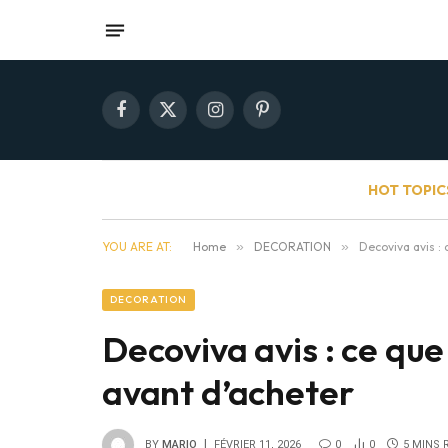
Facebook
X
Instagram
Pinterest
(Twitter)
HOT TOPIC
YOU ARE AT:
Home
»
DECORATION
»
Decoviva avis : 
DECORATION
Decoviva avis : ce que
avant d’acheter
BY
MARIO
FÉVRIER 11, 2026
0
0
5 MINS 