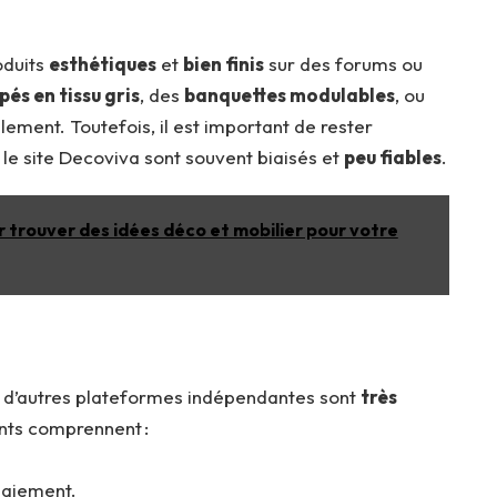
oduits
esthétiques
et
bien finis
sur des forums ou
és en tissu gris
, des
banquettes modulables
, ou
lement. Toutefois, il est important de rester
r le site Decoviva sont souvent biaisés et
peu fiables
.
r trouver des idées déco et mobilier pour votre
 d’autres plateformes indépendantes sont
très
ents comprennent :
aiement.