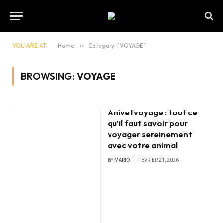
YOU ARE AT:
Home
»
Category: "VOYAGE"
BROWSING:
VOYAGE
Anivetvoyage : tout ce
qu’il faut savoir pour
voyager sereinement
avec votre animal
BY
MARIO
FÉVRIER 21, 2026